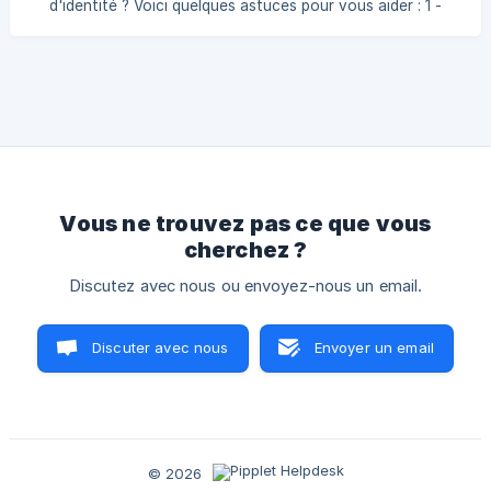
d'identité ? Voici quelques astuces pour vous aider : 1 -
Redémarrer le navigateur Fermez et relancez votre
navigateur web. Cela peut souvent résoudre des petits
soucis. 2 - Vider le cache Parfois, le cache de votre
navigateur peut causer des problèmes. Pour le vider :
Google Chrome : Cliquez sur les trois points en haut à
droite, allez dans "Paramètres", puis "Confidentialité et
sécurité", et cliquez sur "Efface
Vous ne trouvez pas ce que vous
cherchez ?
Discutez avec nous ou envoyez-nous un email.
Discuter avec nous
Envoyer un email
© 2026