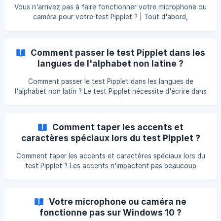
votre caméra : [Vous passez le test depuis un ordinateur ?]
Vous n'arrivez pas à faire fonctionner votre microphone ou
(https://help.pipplet.com/fr/article/votr
caméra pour votre test Pipplet ? | Tout d'abord,
redémarrez vos appareils puis tentez à nouveau de passer
le test audio et/ou caméra. Si cela ne fonctionne toujours
pas, vous trouverez nos conseils ci-dessous. Vous
Comment passer le test Pipplet dans les
trouverez dans cet article toutes les informations utiles
langues de l'alphabet non latine ?
pour faire fonctionner correctement votre microphone et
votre caméra : [Vous passez le test depuis un ordinateur ?]
Comment passer le test Pipplet dans les langues de
(https://help.pipplet.com/fr/article/votr
l'alphabet non latin ? Le test Pipplet nécessite d'écrire dans
une langue donnée. C'est pourquoi il est impératif de
disposer d'un clavier vous permettant de saisir des
caractères dans la langue du test. Pour la plupart des
Comment taper les accents et
langues, vous pouvez soit vous équiper d'un clavier, soit
caractères spéciaux lors du test Pipplet ?
obtenir un jeu d'autocollants. Ces autocollants se
retrouvent facilement sur Internet pour 3 ou 4 €. Pour
Comment taper les accents et caractères spéciaux lors du
toutes les langues sur Google Chrome | Vous pouvez
test Pipplet ? Les accents n'impactent pas beaucoup
l'évaluation Pipplet, cela dit si vous n'avez pas d'accents
sur votre clavier physique, d'autres solutions existent.
Vous avez un clavier à caractères latin mais il vous manque
Votre microphone ou caméra ne
les accents : Windows 10 Vous pouvez utiliser les accents
fonctionne pas sur Windows 10 ?
et caractères spéciaux sur Windows en utilisant le clavier