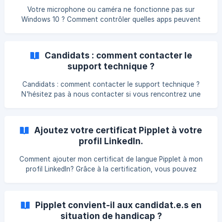
virtuel. Pour l'afficher, faites un clic droit sur la barre des
Votre microphone ou caméra ne fonctionne pas sur
tâches en bas
Windows 10 ? Comment contrôler quelles apps peuvent
utiliser votre microphone et/ou caméra? __Allez dans les
paramètres de Windows et sélectionnez : __ Confidentialité
et puis micro (ou caméra) Choisissez votre paramètre
Candidats : comment contacter le
préféré pour Autoriser les applications à accéder à votre
support technique ?
micro (ou caméra) Choisir les applications qui peuvent
accéder à votre micro (ou caméra), activez ou désactivez
Candidats : comment contacter le support technique ?
les paramètres individuels d'application
N'hésitez pas à nous contacter si vous rencontrez une
quelconque difficulté lors de l'utilisation de Pipplet ! Vous
pouvez nous contacter : Par chat qui est disponible en bas
à droite sur toutes les pages Pipplet ou directement en
Ajoutez votre certificat Pipplet à votre
cliquant ici. Par e-mail : support@pipplet.com ${color}
profil LinkedIn.
[#929292](Pipplet - Le nouveau standard des entrepri
Comment ajouter mon certificat de langue Pipplet à mon
profil LinkedIn? Grâce à la certification, vous pouvez
mettre en avant les compétences figurants sur votre CV
auprès des recruteurs. Vous pouvez désormais ajouter
votre certificat Pipplet à votre profil LinkedIn. Après avoir
Pipplet convient-il aux candidat.e.s en
complété le test Pipplet, téléchargez votre certificat
situation de handicap ?
Pipplet et suivez notre guide pour ajouter le certificat à