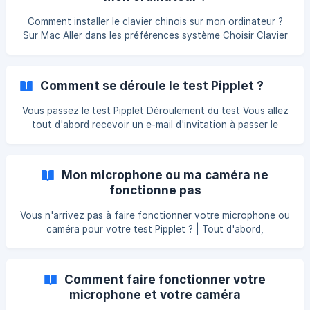
Comment installer le clavier chinois sur mon ordinateur ?
Sur Mac Aller dans les préférences système Choisir Clavier
Choisir Méthodes de saisie Cliquer sur + Choisir Chinois
(Simplifié) – Pinyin simplifié puis cliquer sur Ajouter Assurez
vous que ‘Afficher le menu de saisie dans la barre des
Comment se déroule le test Pipplet ?
menus" est sélectionné. Utiliser l'icône langue dans la barre
de menu pour basculer d'un mode à l'autre. Sur Windows
Vous passez le test Pipplet Déroulement du test Vous allez
Cliquer sur le menu démarrer puis sur **Pan
tout d'abord recevoir un e-mail d'invitation à passer le
test, il vous suffit de cliquer sur le bouton "Passer le test
maintenant" Arrivé sur la page d'accueil du test, vous
devrez lire et accepter nos conditions d'utilisation. || ![]
Mon microphone ou ma caméra ne
(https://storage.crisp.chat/users/helpdesk/website/e502791
fonctionne pas
3-c946-4b2
Vous n'arrivez pas à faire fonctionner votre microphone ou
caméra pour votre test Pipplet ? | Tout d'abord,
redémarrez vos appareils puis tentez à nouveau de passer
le test audio et/ou caméra. Si cela ne fonctionne toujours
pas, vous trouverez nos conseils ci-dessous. Vous
Comment faire fonctionner votre
trouverez dans cet article toutes les informations utiles
microphone et votre caméra
pour faire fonctionner correctement votre microphone et