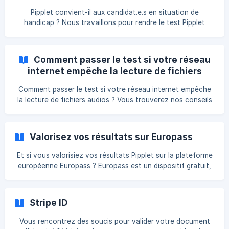
votre page LinkedIn. || 1ère étape : Téléchargez votre
Pipplet convient-il aux candidat.e.s en situation de
Certificat Pipplet Vous pouvez le trouver d
handicap ? Nous travaillons pour rendre le test Pipplet
accessible à tou.te.s ! Afin de mieux accommoder nos
candidat.e.s, nous listons ici des fonctionnalités
d’accessibilité ainsi que quelques extensions de navigateur
Comment passer le test si votre réseau
Web qui sont compatibles avec le test Pipplet. Nous vous
internet empêche la lecture de fichiers
rappelons que seuls Google Chrome et Mozilla Firefox
audios
permettent d'utiliser pleinement les fonctionnalités de
Comment passer le test si votre réseau internet empêche
Pipplet et nous vous conseillons d’avoir une version à j
la lecture de fichiers audios ? Vous trouverez nos conseils
ci-dessous. 1. Il se peut que votre réseau soit trop sécurisé
Essayez depuis un autre réseau internet. Si vous êtes en
Wifi, vous pouvez par exemple vous connecter en utilisant
Valorisez vos résultats sur Europass
les données cellulaires de votre téléphone en faisant un
partage de connexion. 2. Un logiciel de sécurité empêche
Et si vous valorisiez vos résultats Pipplet sur la plateforme
peut-être la lecture du fichier Pour passer à l'étape
européenne Europass ? Europass est un dispositif gratuit,
suivante, désac
géré par l’Union européenne, disponible en 29 langues et
reconnu dans 35 pays. Son objectif : vous aider à gérer vos
compétences et votre carrière tout au long de la vie. Vos
Stripe ID
compétences linguistiques sont un réel atout. Elles peuvent
être insérées dans votre profil, et votre te
Vous rencontrez des soucis pour valider votre document