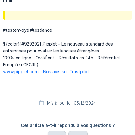
mail
.
#testenvoyé #testlancé
${color}[#929292](Pipplet - Le nouveau standard des
entreprises pour évaluer les langues étrangères.
100% en ligne - Oral/Écrit - Résultats en 24h - Référentiel
Européen CECRL)
www.pipplet.com
-
Nos avis sur Trustpilot
Mis à jour le : 05/12/2024
Cet article a-t-il répondu à vos questions ?